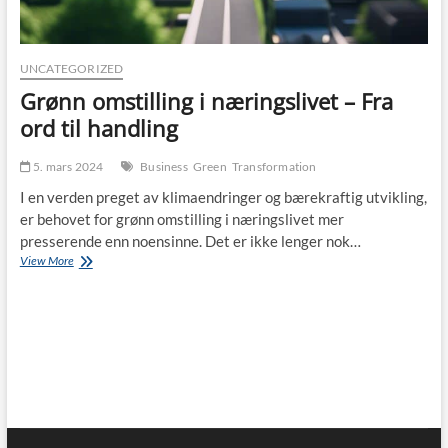
UNCATEGORIZED
Grønn omstilling i næringslivet – Fra
ord til handling
5. mars 2024
Business
Green
Transformation
I en verden preget av klimaendringer og bærekraftig utvikling,
er behovet for grønn omstilling i næringslivet mer
presserende enn noensinne. Det er ikke lenger nok…
Grønn
View More
omstilling
i
næringslivet
–
Fra
ord
til
handling